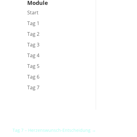
Module
Start
Tag 1
Tag 2
Tag 3
Tag 4
Tag 5
Tag 6
Tag 7
Tag 7 – Herzenswunsch-Entscheidung
→