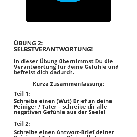
ÜBUNG 2:
SELBSTVERANTWORTUNG!
In dieser Übung übernimmst Du die
Verantwortung für deine Gefühle und
befreist dich dadurch.
Kurze Zusammenfassung:
Teil 1:
Schreibe einen (Wut) Brief an deine
Peiniger / Täter – schreibe dir alle
negativen Gefühle aus der Seele!
Teil 2:
Schreibe einen Antwort-Brief deiner