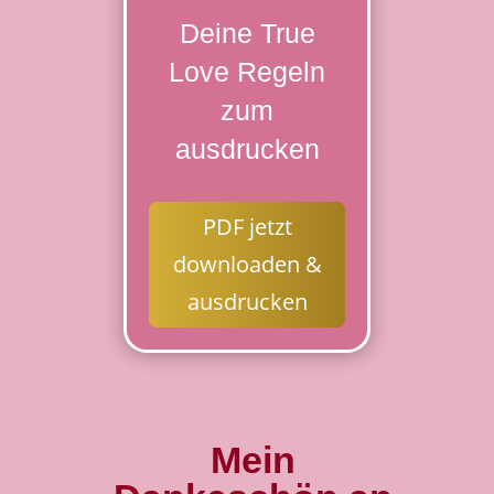
Deine True
Love Regeln
zum
ausdrucken
PDF jetzt
downloaden &
ausdrucken
Mein