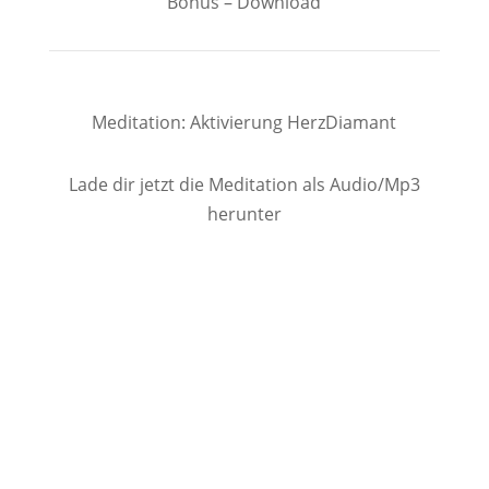
Bonus – Download
Meditation: Aktivierung HerzDiamant
Lade dir jetzt die Meditation als Audio/Mp3
herunter
Download Audio
< vorherige Lektion
|
nächste Lektion >