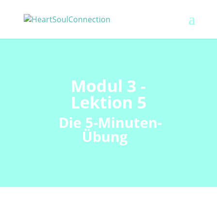
Modul 3 -
Lektion 5
Die 5-Minuten-
Übung