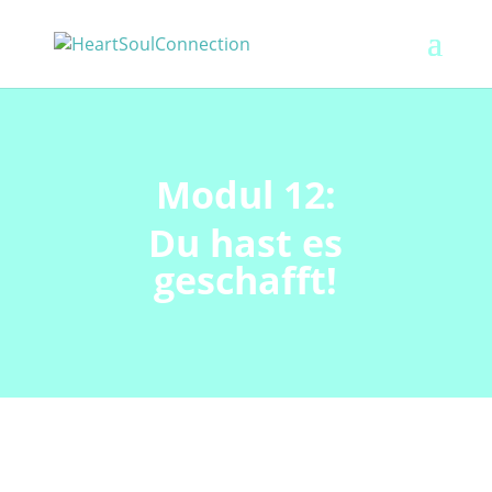
Modul 12:
Du hast es
geschafft!